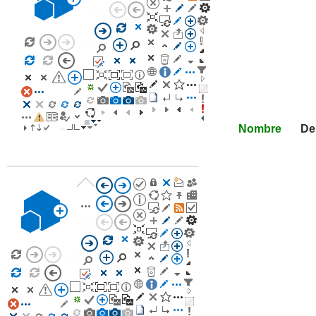
Nombre
De